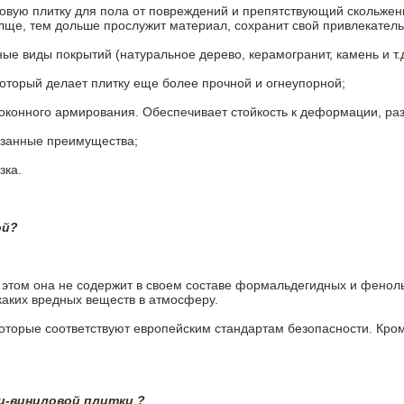
овую плитку для пола от повреждений и препятствующий скольжен
олще, тем дольше прослужит материал, сохранит свой привлекатель
 виды покрытий (натуральное дерево, керамогранит, камень и т.д
который делает плитку еще более прочной и огнеупорной;
конного армирования. Обеспечивает стойкость к деформации, разр
азанные преимущества;
зка.
ой?
ри этом она не содержит в своем составе формальдегидных и фено
каких вредных веществ в атмосферу.
 которые соответствуют европейским стандартам безопасности. К
ц-виниловой плитки ?