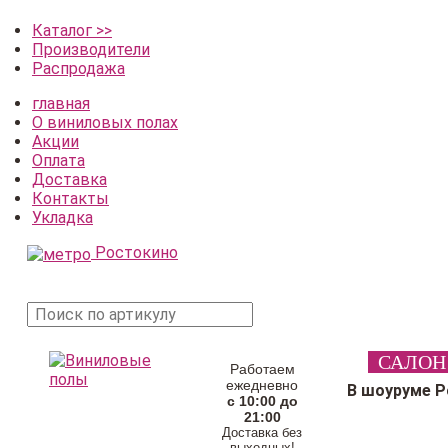
Каталог >>
Производители
Распродажа
главная
О виниловых полах
Акции
Оплата
Доставка
Контакты
Укладка
Ростокино
поиск
САЛОН
товара
Работаем
ежедневно
В шоуруме 
с 10:00 до
21:00
Доставка без
выходных!