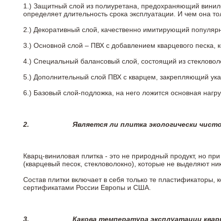
1.) Защитный слой из полиуретана, предохраняющий винил
определяет длительность срока эксплуатации. И чем она т
2.)
Декоративный слой, качественно имитирующий популярные
3.)
Основной слой – ПВХ с добавлением кварцевого песка, 
4.)
Специальный балансовый слой, состоящий из стекловоло
5.)
Дополнительный слой ПВХ с кварцем, закрепляющий ук
6.)
Базовый слой-подложка, на него ложится основная нагру
2.
Является ли плитка экологически чист
Кварц-виниловая плитка - это не природный продукт, но п
(кварцевый песок, стекловолокно), которые не выделяют ни
Состав плитки включает в себя только те пластификаторы,
сертификатами России Европы и США.
3.
Какова температура эксплуатации квар