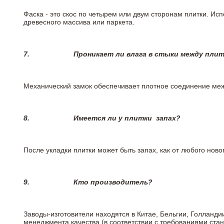
Фаска - это скос по четырем или двум сторонам плитки. Ис
древесного массива или паркета.
7.
Проникает ли влага в стыки между пли
Механический замок обеспечивает плотное соединение межд
8.
Имеется ли у плитки
запах?
После укладки плитки может быть запах, как от любого но
9.
Кто производитель?
Заводы-изготовители находятся в Китае, Бельгии, Голланд
менеджмента качества (в соответствии с требованиями стан