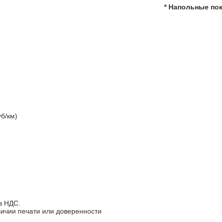
* Напольные по
б/км)
з НДС.
личии печати или доверенности