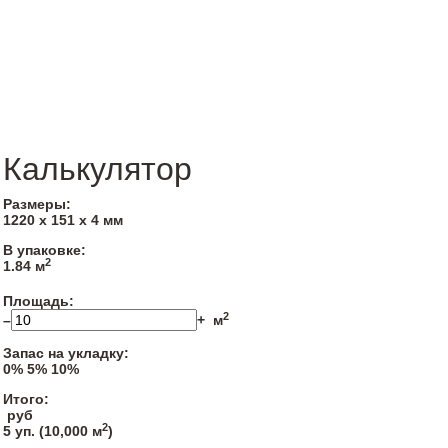
Калькулятор
Размеры:
1220 х 151 х 4 мм
В упаковке:
2
1.84 м
Площадь:
2
–
+
м
Запас на укладку:
0%
5%
10%
Итого:
руб
2
5
уп. (
10,000
м
)