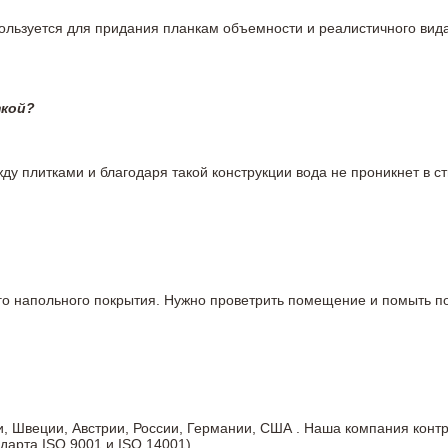
пользуется для придания планкам объемности и реалистичного вид
ткой?
у плитками и благодаря такой конструкции вода не проникнет в ст
вого напольного покрытия. Нужно проветрить помещение и помыть
ии, Швеции, Австрии, России, Германии, США . Наша компания кон
дарта ISO 9001 и ISO 14001).