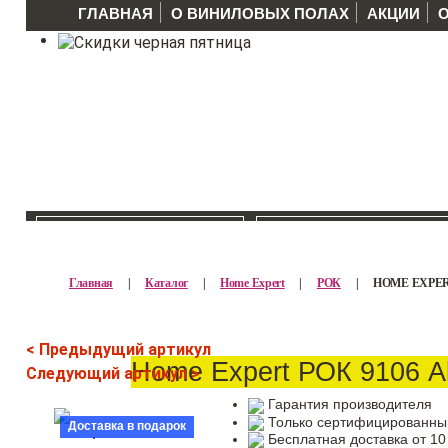
ГЛАВНАЯ
О ВИНИЛОВЫХ ПОЛАХ
АКЦИИ
КАТАЛОГ >>
ПРОИЗВОДИТЕЛ
Главная
|
Каталог
|
Home Expert
|
РОК
|
HOME EXPER
< Предыдущий артикул
Home Expert РОК 9106 A
Следующий артикул >
Гарантия производителя
Только сертифицированны
Доставка в подарок
Бесплатная доставка от 10