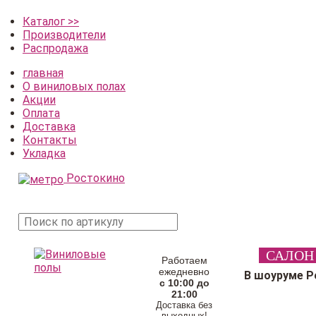
Каталог >>
Производители
Распродажа
главная
О виниловых полах
Акции
Оплата
Доставка
Контакты
Укладка
Ростокино
поиск
САЛОН
товара
Работаем
ежедневно
В шоуруме Р
с 10:00 до
21:00
Доставка без
выходных!