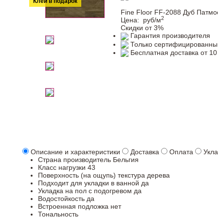
Клей в подарок
Fine Floor FF-2088 Дуб Патмо
2
Цена:
руб/м
Скидки от 3%
Гарантия производителя
Только сертифицированны
Бесплатная доставка от 10
Описание и характеристики
Доставка
Оплата
Укла
Страна производитель
Бельгия
Класс нагрузки
43
Поверхность (на ощупь)
текстура дерева
Подходит для укладки в ванной
да
Укладка на пол c подогревом
да
Водостойкость
да
Встроенная подложка
нет
Тональность