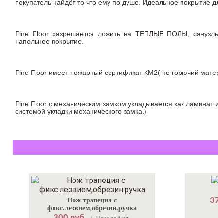
покупатель найдёт то что ему по душе. Идеальное покрытие
Fine Floor разрешается ложить на ТЕПЛЫЕ ПОЛЫ, сануз
напольное покрытие.
Fine Floor имеет пожарный сертификат КМ2( не горючий матер
Fine Floor с механическим замком укладывается как ламинат 
системой укладки механического замка.)
37
Нож трапеция с
фикс.лезвием,обрезин.ручка
300 руб.