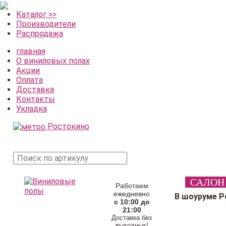
Каталог >>
Производители
Распродажа
главная
О виниловых полах
Акции
Оплата
Доставка
Контакты
Укладка
Ростокино
поиск
САЛОН
товара
Работаем
ежедневно
В шоуруме Р
с 10:00 до
21:00
Доставка без
выходных!