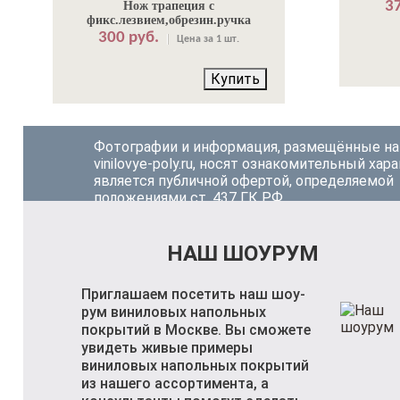
37
Нож трапеция с
фикс.лезвием,обрезин.ручка
300 руб.
Цена за 1 шт.
Купить
Фотографии и информация, размещённые на
vinilovye-poly.ru, носят ознакомительный хара
является публичной офертой, определяемой
положениями ст. 437 ГК РФ.
НАШ ШОУРУМ
Приглашаем посетить наш шоу-
рум виниловых напольных
покрытий в Москве. Вы сможете
увидеть живые примеры
виниловых напольных покрытий
из нашего ассортимента, а