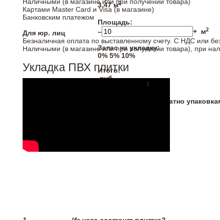
Наличными (в магазине или при получении товара)
2
3.47 м
Картами Master Card и Visa (в магазине)
Банковским платежом
Площадь:
2
–
+
м
Для юр. лиц
Безналичная оплата по выставленному счету. С НДС или бе
Запас на укладку:
Наличными (в магазине или при получении товара), при на
0%
5%
10%
Укладка ПВХ плитки
Итого:
руб
2
5
уп. (
10,000
м
)
* Напольные покрытия продаются кратно упаковка