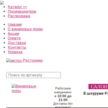
Каталог >>
Производители
Распродажа
главная
О виниловых полах
Акции
Оплата
Доставка
Контакты
Укладка
Ростокино
поиск
САЛОН
товара
Работаем
ежедневно
В шоуруме Р
с 10:00 до
21:00
Доставка без
выходных!