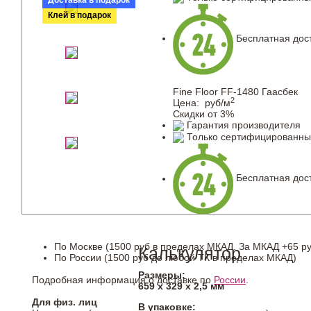
Доставка в подарок
Клей в подарок
Бесплатная дост
Fine Floor FF-1480 Гаасбек
2
Цена:
руб/м
Скидки от 3%
Гарантия производителя
Только сертифицированны
Бесплатная дост
По Москве (1500 руб в пределах МКАД. За МКАД +65 ру
Калькулятор
По России (1500 руб до любой ТК в пределах МКАД)
Размеры:
Подробная информация о доставке по
России
.
659 х 329 х 2,5 мм
Для физ. лиц
В упаковке: