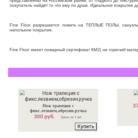
представленны на Российском рынке, от гладкого до текстур
покупатель найдёт то что ему по душе. Идеальное покрытие
Fine Floor разрешается ложить на ТЕПЛЫЕ ПОЛЫ, сануз
напольное покрытие.
Fine Floor имеет пожарный сертификат КМ2( не горючий матер
37
Нож трапеция с
фикс.лезвием,обрезин.ручка
300 руб.
Цена за 1 шт.
Купить