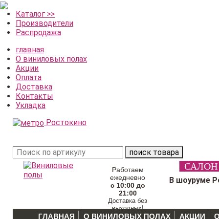
Каталог >>
Производители
Распродажа
главная
О виниловых полах
Акции
Оплата
Доставка
Контакты
Укладка
Ростокино
поиск товара
САЛОН
Работаем
ежедневно
В шоуруме Р
с 10:00 до
21:00
Доставка без
выходных!
ГЛАВНАЯ
О ВИНИЛОВЫХ ПОЛАХ
АКЦИИ