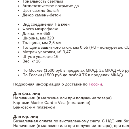
Тональность
светлый
Антистатическое покрытие
да
Цвет
светло-белый
Декор
камень-бетон
Вид соединения
На клей
Фаска
микрофаска
Длина, мм
659
Ширина, мм
329
Толщина, мм
2,5 мм
Толщина защитного слоя, мм
0,55 (PU - полиуретан, C
Метраж упаковки, м²
3,47
Штук в упаковке
16
Вес, кг
16
По Москве (1500 руб в пределах МКАД. За МКАД +65 ру
По России (1500 руб до любой ТК в пределах МКАД)
Подробная информация о доставке по
России
.
Для физ. лиц
Наличными (в магазине или при получении товара)
Картами Master Card и Visa (в магазине)
Банковским платежом
Для юр. лиц
Безналичная оплата по выставленному счету. С НДС или бе
Наличными (в магазине или при получении товара), при на