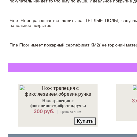
покупатель найдёт то что ему по душе. Идеальное покрытие
Fine Floor разрешается ложить на ТЕПЛЫЕ ПОЛЫ, сануз
напольное покрытие.
Fine Floor имеет пожарный сертификат КМ2( не горючий матер
37
Нож трапеция с
фикс.лезвием,обрезин.ручка
300 руб.
Цена за 1 шт.
Купить