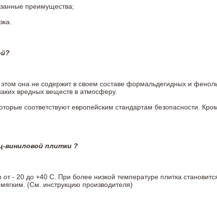
азанные преимущества;
зка.
ой?
ри этом она не содержит в своем составе формальдегидных и фено
каких вредных веществ в атмосферу.
 которые соответствуют европейским стандартам безопасности. К
ц-виниловой плитки ?
т - 20 до +40 С. При более низкой температуре плитка становитс
мягким. (См. инструкцию производителя)