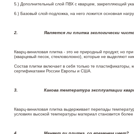
5.)
Дополнительный слой ПВХ с кварцем, закрепляющий ук
6.)
Базовый слой-подложка, на него ложится основная нагру
2.
Является ли плитка экологически чист
Кварц-виниловая плитка - это не природный продукт, но п
(кварцевый песок, стекловолокно), которые не выделяют ни
Состав плитки включает в себя только те пластификаторы,
сертификатами России Европы и США.
3.
Какова температура эксплуатации квар
Кварц-виниловая плитка выдерживает перепады температур о
условиях высокой температуры материал становится более 
4.
Меняет ли плитка
со временем цвет?