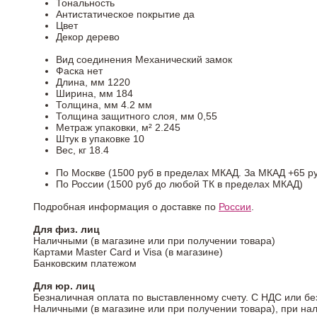
Тональность
Антистатическое покрытие
да
Цвет
Декор
дерево
Вид соединения
Механический замок
Фаска
нет
Длина, мм
1220
Ширина, мм
184
Толщина, мм
4.2 мм
Толщина защитного слоя, мм
0,55
Метраж упаковки, м²
2.245
Штук в упаковке
10
Вес, кг
18.4
По Москве (1500 руб в пределах МКАД. За МКАД +65 ру
По России (1500 руб до любой ТК в пределах МКАД)
Подробная информация о доставке по
России
.
Для физ. лиц
Наличными (в магазине или при получении товара)
Картами Master Card и Visa (в магазине)
Банковским платежом
Для юр. лиц
Безналичная оплата по выставленному счету. С НДС или бе
Наличными (в магазине или при получении товара), при на