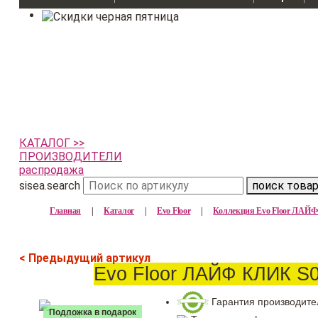
КАТАЛОГ >>
ПРОИЗВОДИТЕЛИ
распродажа
sisea.search
поиск това
Главная
|
Каталог
|
Evo Floor
|
Коллекция Evo Floor ЛАЙ
< Предыдущий артикул
Evo Floor ЛАЙФ КЛИК S0
Гарантия производите
Подложка в подарок