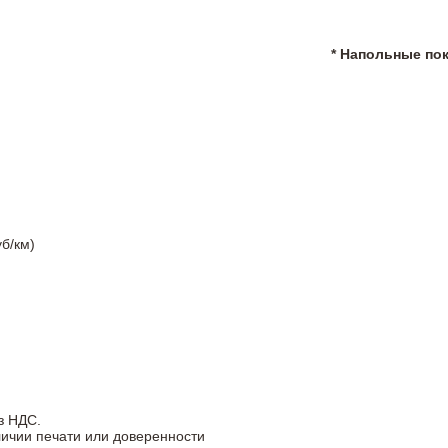
* Напольные по
б/км)
з НДС.
личии печати или доверенности