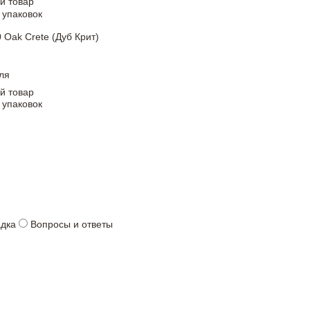
й товар
 упаковок
 Oak Crete (Дуб Крит)
ля
й товар
 упаковок
адка
Вопросы и ответы