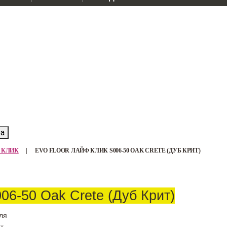
ра
Ф КЛИК
|
EVO FLOOR ЛАЙФ КЛИК S006-50 OAK CRETE (ДУБ КРИТ)
06-50 Oak Crete (Дуб Крит)
ля