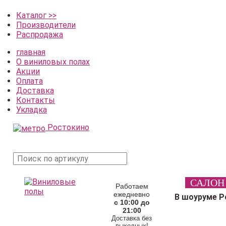
Каталог >>
Производители
Распродажа
главная
О виниловых полах
Акции
Оплата
Доставка
Контакты
Укладка
Ростокино
поиск
САЛОН
товара
Работаем
ежедневно
В шоуруме Р
с 10:00 до
21:00
Доставка без
выходных!