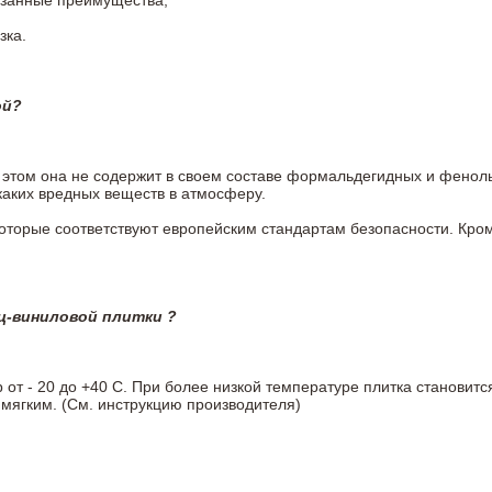
азанные преимущества;
зка.
ой?
ри этом она не содержит в своем составе формальдегидных и фено
каких вредных веществ в атмосферу.
 которые соответствуют европейским стандартам безопасности. К
ц-виниловой плитки ?
т - 20 до +40 С. При более низкой температуре плитка становитс
мягким. (См. инструкцию производителя)