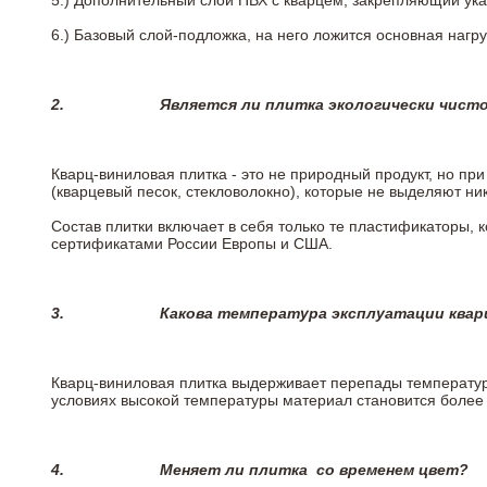
5.)
Дополнительный слой ПВХ с кварцем, закрепляющий ук
6.)
Базовый слой-подложка, на него ложится основная нагру
2.
Является ли плитка экологически чист
Кварц-виниловая плитка - это не природный продукт, но п
(кварцевый песок, стекловолокно), которые не выделяют ни
Состав плитки включает в себя только те пластификаторы,
сертификатами России Европы и США.
3.
Какова температура эксплуатации квар
Кварц-виниловая плитка выдерживает перепады температур о
условиях высокой температуры материал становится более 
4.
Меняет ли плитка
со временем цвет?