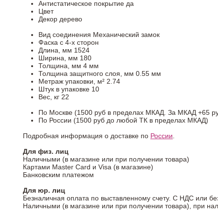
Антистатическое покрытие
да
Цвет
Декор
дерево
Вид соединения
Механический замок
Фаска
с 4-х сторон
Длина, мм
1524
Ширина, мм
180
Толщина, мм
4 мм
Толщина защитного слоя, мм
0.55 мм
Метраж упаковки, м²
2.74
Штук в упаковке
10
Вес, кг
22
По Москве (1500 руб в пределах МКАД. За МКАД +65 ру
По России (1500 руб до любой ТК в пределах МКАД)
Подробная информация о доставке по
России
.
Для физ. лиц
Наличными (в магазине или при получении товара)
Картами Master Card и Visa (в магазине)
Банковским платежом
Для юр. лиц
Безналичная оплата по выставленному счету. С НДС или бе
Наличными (в магазине или при получении товара), при на