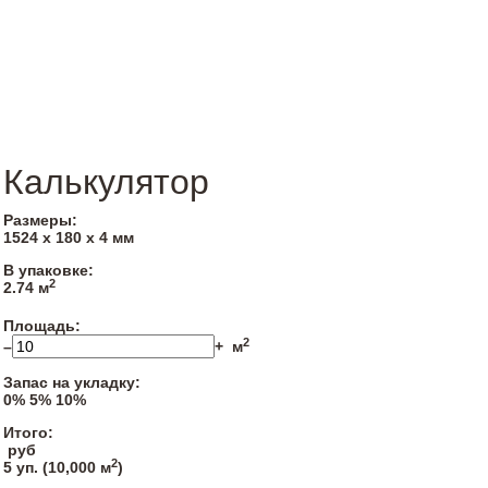
Калькулятор
Размеры:
1524 х 180 х 4 мм
В упаковке:
2
2.74 м
Площадь:
2
–
+
м
Запас на укладку:
0%
5%
10%
Итого:
руб
2
5
уп. (
10,000
м
)