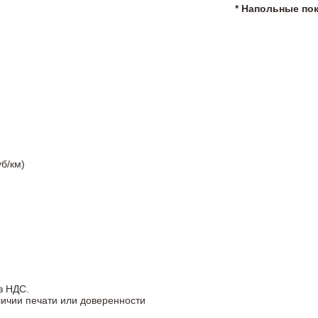
* Напольные по
б/км)
з НДС.
личии печати или доверенности