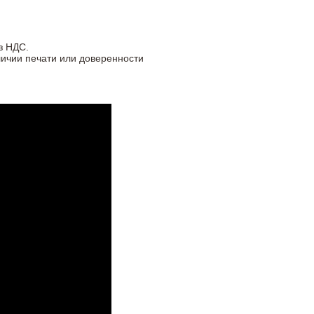
з НДС.
личии печати или доверенности
м.