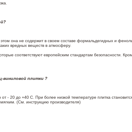
зка.
ой?
ри этом она не содержит в своем составе формальдегидных и фено
каких вредных веществ в атмосферу.
 которые соответствуют европейским стандартам безопасности. К
ц-виниловой плитки ?
т - 20 до +40 С. При более низкой температуре плитка становитс
мягким. (См. инструкцию производителя)