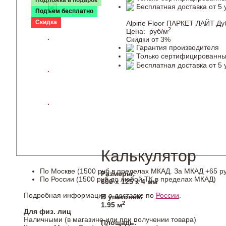
Подложка в подарок
Бесплатная доставка от 5 
Подъем бесплатно
Скидка
Alpine Floor ПАРКЕТ ЛАЙТ Ду
2
Цена:
руб/м
Скидки от 3%
Гарантия производителя
Только сертифицированны
Бесплатная доставка от 5 
Калькулятор
По Москве (1500 руб в пределах МКАД. За МКАД +65 ру
Размеры:
По России (1500 руб до любой ТК в пределах МКАД)
600 х 125 х 4 мм
Подробная информация о доставке по
России
.
В упаковке:
2
1.95 м
Для физ. лиц
Наличными (в магазине или при получении товара)
Площадь: