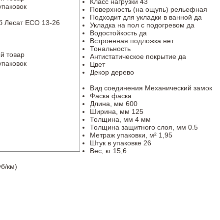
Класс нагрузки
43
упаковок
Поверхность (на ощупь)
рельефная
Подходит для укладки в ванной
да
б Лесат ЕСО 13-26
Укладка на пол c подогревом
да
Водостойкость
да
Встроенная подложка
нет
Тональность
й товар
Антистатическое покрытие
да
упаковок
Цвет
Декор
дерево
Вид соединения
Механический замок
Фаска
фаска
Длина, мм
600
Ширина, мм
125
Толщина, мм
4 мм
Толщина защитного слоя, мм
0.5
Метраж упаковки, м²
1,95
Штук в упаковке
26
Вес, кг
15,6
б/км)