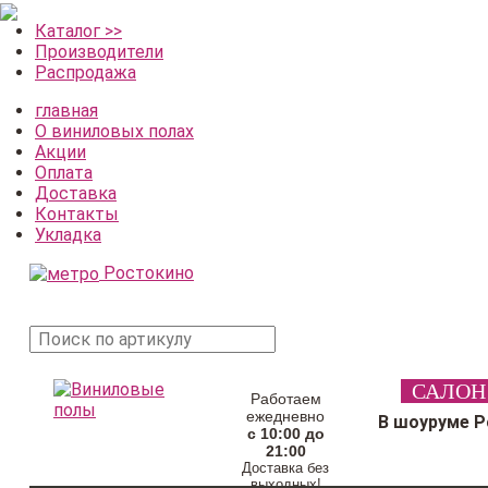
Каталог >>
Производители
Распродажа
главная
О виниловых полах
Акции
Оплата
Доставка
Контакты
Укладка
Ростокино
поиск
САЛОН
товара
Работаем
ежедневно
В шоуруме 
с 10:00 до
21:00
Доставка без
выходных!