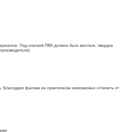
териалом. Под плиткой ПВХ должно быть жесткое, твердое
 производителя)
а. Благодаря фаскам ее практически невозможно отличить от
ыки.