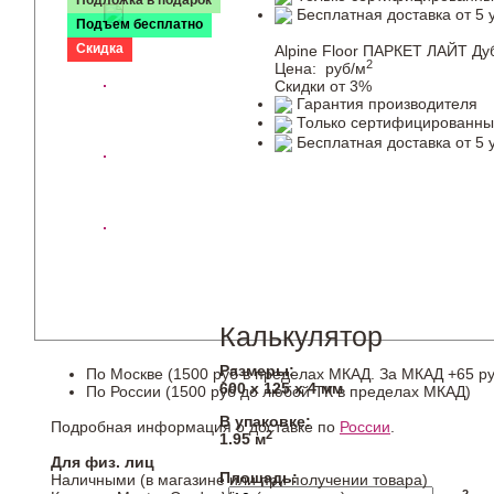
Подложка в подарок
Бесплатная доставка от 5 
Подъем бесплатно
Скидка
Alpine Floor ПАРКЕТ ЛАЙТ Ду
2
Цена:
руб/м
Скидки от 3%
Гарантия производителя
Только сертифицированны
Бесплатная доставка от 5 
Калькулятор
Размеры:
По Москве (1500 руб в пределах МКАД. За МКАД +65 ру
600 х 125 х 4 мм
По России (1500 руб до любой ТК в пределах МКАД)
В упаковке:
Подробная информация о доставке по
России
.
2
1.95 м
Для физ. лиц
Площадь:
Наличными (в магазине или при получении товара)