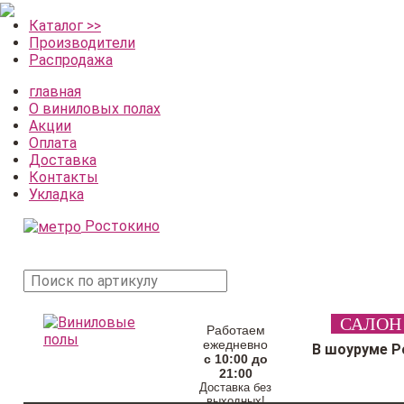
Каталог >>
Производители
Распродажа
главная
О виниловых полах
Акции
Оплата
Доставка
Контакты
Укладка
Ростокино
поиск
САЛОН
товара
Работаем
ежедневно
В шоуруме Р
с 10:00 до
21:00
Доставка без
выходных!