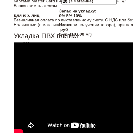
2
Картами Master Card и Visa (в магазине)
–
+
м
Банковским платежом
Запас на укладку:
Для юр. лиц
0%
5%
10%
Безналичная оплата по выставленному счету. С НДС или бе
Наличными (в магазине или при получении товара), при на
Итого:
руб
2
5
уп. (
10,000
м
)
Укладка ПВХ плитки
* Напольные покрытия продаются кратно упаковка