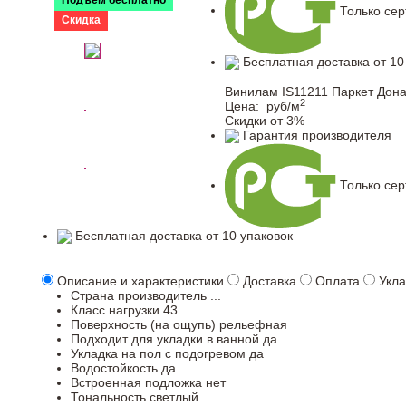
Подъем бесплатно
Только се
Скидка
Бесплатная доставка от 10
Винилам IS11211 Паркет Дон
2
Цена:
руб/м
Скидки от 3%
Гарантия производителя
Только се
Бесплатная доставка от 10 упаковок
Описание и характеристики
Доставка
Оплата
Укла
Страна производитель
...
Класс нагрузки
43
Поверхность (на ощупь)
рельефная
Подходит для укладки в ванной
да
Укладка на пол c подогревом
да
Водостойкость
да
Встроенная подложка
нет
Тональность
светлый