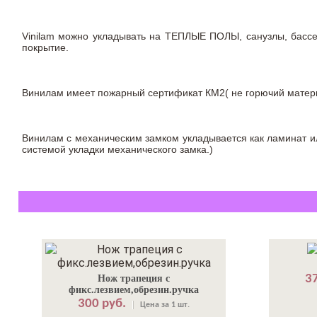
Vinilam можно укладывать на ТЕПЛЫЕ ПОЛЫ, санузлы, бас
покрытие.
Винилам имеет пожарный сертификат КМ2( не горючий материа
Винилам с механическим замком укладывается как ламинат ил
системой укладки механического замка.)
37
Нож трапеция с
фикс.лезвием,обрезин.ручка
300 руб.
Цена за 1 шт.