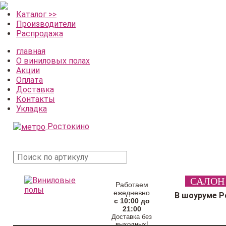
Каталог >>
Производители
Распродажа
главная
О виниловых полах
Акции
Оплата
Доставка
Контакты
Укладка
Ростокино
поиск
САЛОН
товара
Работаем
ежедневно
В шоуруме Р
с 10:00 до
21:00
Доставка без
выходных!