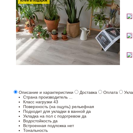
Клей в подарок
Описание и характеристики
Доставка
Оплата
Укла
Страна производитель
...
Класс нагрузки
43
Поверхность (на ощупь)
рельефная
Подходит для укладки в ванной
да
Укладка на пол c подогревом
да
Водостойкость
да
Встроенная подложка
нет
Тональность