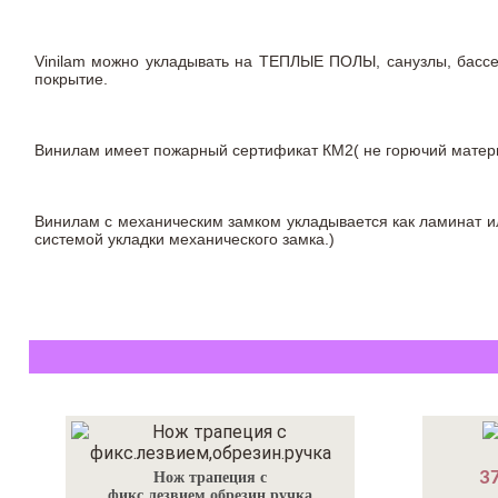
Vinilam можно укладывать на ТЕПЛЫЕ ПОЛЫ, санузлы, бас
покрытие.
Винилам имеет пожарный сертификат КМ2( не горючий материа
Винилам с механическим замком укладывается как ламинат ил
системой укладки механического замка.)
37
Нож трапеция с
фикс.лезвием,обрезин.ручка