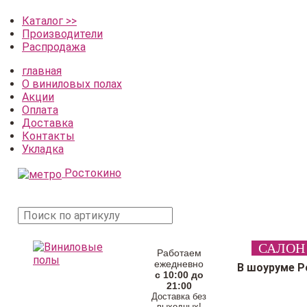
Каталог >>
Производители
Распродажа
главная
О виниловых полах
Акции
Оплата
Доставка
Контакты
Укладка
Ростокино
поиск
САЛОН
товара
Работаем
ежедневно
В шоуруме Р
с 10:00 до
21:00
Доставка без
выходных!