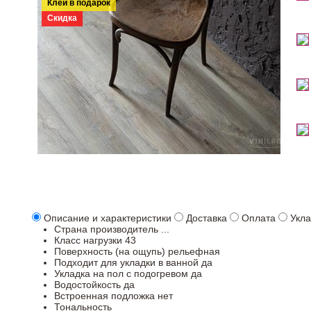
Клей в подарок
Скидка
Описание и характеристики
Доставка
Оплата
Укла
Страна производитель
...
Класс нагрузки
43
Поверхность (на ощупь)
рельефная
Подходит для укладки в ванной
да
Укладка на пол c подогревом
да
Водостойкость
да
Встроенная подложка
нет
Тональность