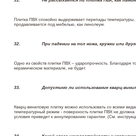
31.
Не рассыхается ли плитка ПВХ, как лами
Плитка ПВХ спокойно выдерживает перепады температуры, т.
продавливается под мебелью, как линолеум.
32.
При падении на пол ножа, кружки или дру
Одно из свойств плитки ПВХ – ударопрочность. Благодаря то
керамическом материале, не будет.
33.
Допустимо ли использование кварц-вини
Кварц-виниловую плитку можно использовать со всеми вида
температурный режим - поверхность плитки ПВХ не должна 
условия приведет к аннулированию гарантии. (См. инструк