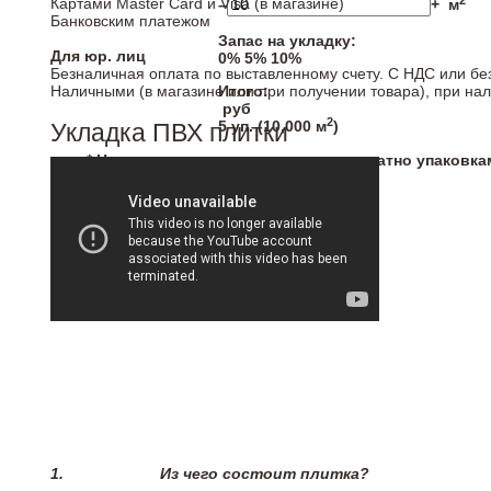
2
Картами Master Card и Visa (в магазине)
–
+
м
Банковским платежом
Запас на укладку:
Для юр. лиц
0%
5%
10%
Безналичная оплата по выставленному счету. С НДС или бе
Наличными (в магазине или при получении товара), при на
Итого:
руб
2
5
уп. (
10,000
м
)
Укладка ПВХ плитки
* Напольные покрытия продаются кратно упаковка
1.
Из чего состоит плитка?