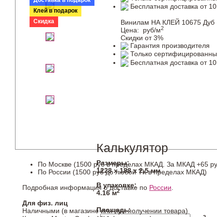
Доставка в подарок
Бесплатная доставка от 10
Клей в подарок
Скидка
Винилам НА КЛЕЙ 10675 Дуб 
2
Цена:
руб/м
Скидки от 3%
Гарантия производителя
Только сертифицированны
Бесплатная доставка от 10
Калькулятор
Размеры:
По Москве (1500 руб в пределах МКАД. За МКАД +65 ру
1228 х 188 х 2,5 мм
По России (1500 руб до любой ТК в пределах МКАД)
В упаковке:
Подробная информация о доставке по
России
.
2
4.16 м
Для физ. лиц
Площадь:
Наличными (в магазине или при получении товара)