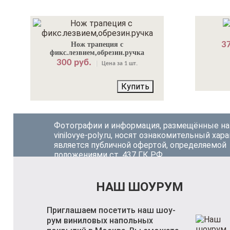
37
Нож трапеция с
фикс.лезвием,обрезин.ручка
300 руб.
Цена за 1 шт.
Купить
Фотографии и информация, размещённые на
vinilovye-poly.ru, носят ознакомительный хара
является публичной офертой, определяемой
положениями ст. 437 ГК РФ.
НАШ ШОУРУМ
Приглашаем посетить наш шоу-
рум виниловых напольных