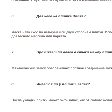
основание. В противном случае плитка со временем начнет
6.
Для чего на плитке
фаска?
Фаска - это скос по четырем или двум сторонам плитки. Ис
древесного массива или паркета.
7.
Проникает ли влага в стыки между пли
Механический замок обеспечивает плотное соединение межд
8.
Имеется ли у плитки
запах?
После укладки плитки может быть запах, как от любого но