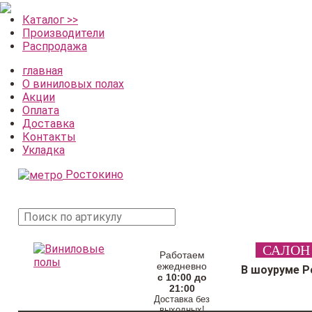
Каталог >>
Производители
Распродажа
главная
О виниловых полах
Акции
Оплата
Доставка
Контакты
Укладка
Ростокино
поиск
САЛОН
товара
Работаем
ежедневно
В шоуруме Р
с 10:00 до
21:00
Доставка без
выходных!