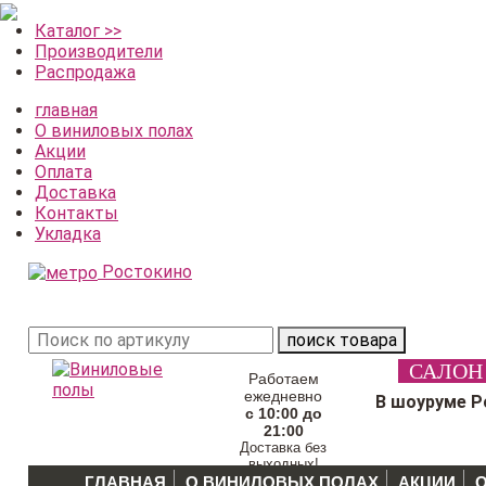
Каталог >>
Производители
Распродажа
главная
О виниловых полах
Акции
Оплата
Доставка
Контакты
Укладка
Ростокино
поиск товара
САЛОН
Работаем
ежедневно
В шоуруме Р
с 10:00 до
21:00
Доставка без
выходных!
ГЛАВНАЯ
О ВИНИЛОВЫХ ПОЛАХ
АКЦИИ