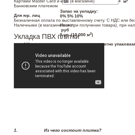
2
Картами Master Card и Visa (в магазине)
–
+
м
Банковским платежом
Запас на укладку:
Для юр. лиц
0%
5%
10%
Безналичная оплата по выставленному счету. С НДС или бе
Наличными (в магазине или при получении товара), при на
Итого:
руб
2
5
уп. (
10,000
м
)
Укладка ПВХ плитки
* Напольные покрытия продаются кратно упаковка
1.
Из чего состоит плитка?