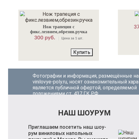
37
Нож трапеция с
фикс.лезвием,обрезин.ручка
300 руб.
Цена за 1 шт.
Купить
Фотографии и информация, размещённые на
vinilovye-poly.ru, носят ознакомительный хара
является публичной офертой, определяемой
положениями ст. 437 ГК РФ.
НАШ ШОУРУМ
Приглашаем посетить наш шоу-
рум виниловых напольных