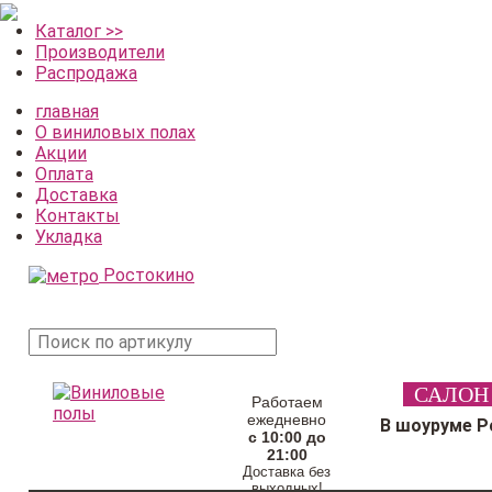
Каталог >>
Производители
Распродажа
главная
О виниловых полах
Акции
Оплата
Доставка
Контакты
Укладка
Ростокино
поиск
САЛОН
товара
Работаем
ежедневно
В шоуруме Р
с 10:00 до
21:00
Доставка без
выходных!