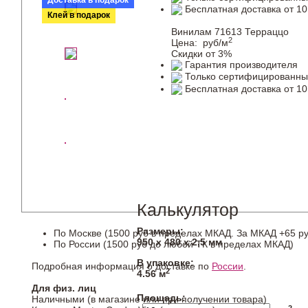
Доставка в подарок
Бесплатная доставка от 10
Клей в подарок
Винилам 71613 Терраццо
2
Цена:
руб/м
Скидки от 3%
Гарантия производителя
Только сертифицированны
Бесплатная доставка от 10
Калькулятор
Размеры:
По Москве (1500 руб в пределах МКАД. За МКАД +65 ру
950 х 480 х 2,5 мм
По России (1500 руб до любой ТК в пределах МКАД)
В упаковке:
Подробная информация о доставке по
России
.
2
4.56 м
Для физ. лиц
Площадь:
Наличными (в магазине или при получении товара)