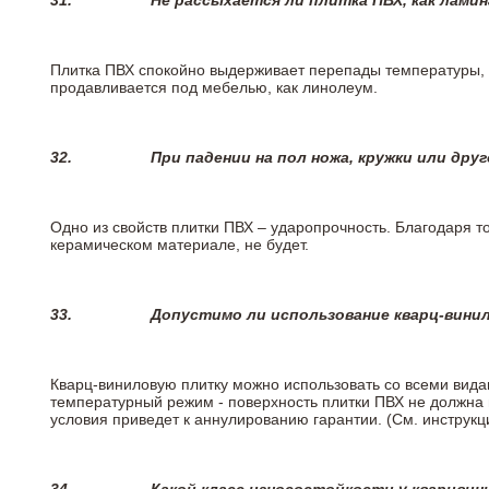
31.
Не рассыхается ли плитка ПВХ, как лами
Плитка ПВХ спокойно выдерживает перепады температуры, т.
продавливается под мебелью, как линолеум.
32.
При падении на пол ножа, кружки или дру
Одно из свойств плитки ПВХ – ударопрочность. Благодаря то
керамическом материале, не будет.
33.
Допустимо ли использование кварц-вини
Кварц-виниловую плитку можно использовать со всеми вида
температурный режим - поверхность плитки ПВХ не должна 
условия приведет к аннулированию гарантии. (См. инструк