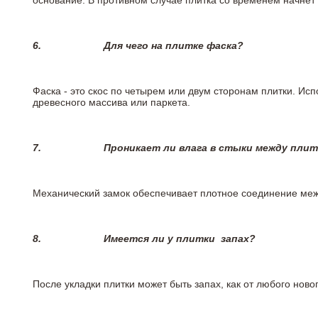
основание. В противном случае плитка со временем начнет
6.
Для чего на плитке
фаска?
Фаска - это скос по четырем или двум сторонам плитки. Ис
древесного массива или паркета.
7.
Проникает ли влага в стыки между пли
Механический замок обеспечивает плотное соединение межд
8.
Имеется ли у плитки
запах?
После укладки плитки может быть запах, как от любого но