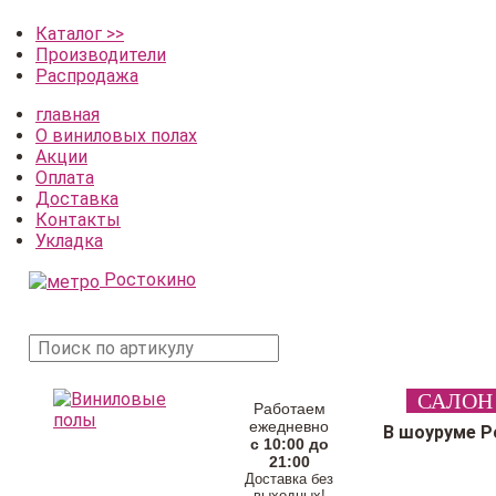
Каталог >>
Производители
Распродажа
главная
О виниловых полах
Акции
Оплата
Доставка
Контакты
Укладка
Ростокино
поиск
САЛОН
товара
Работаем
ежедневно
В шоуруме Р
с 10:00 до
21:00
Доставка без
выходных!