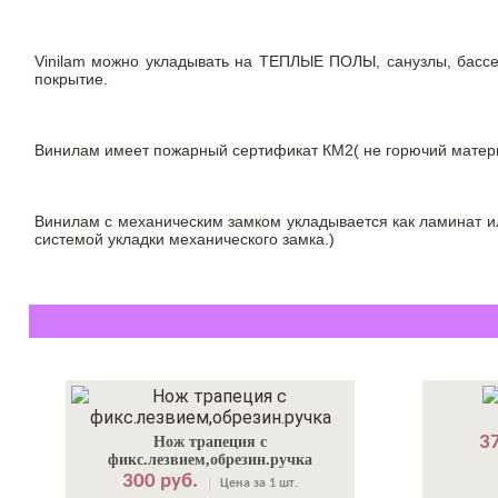
Vinilam можно укладывать на ТЕПЛЫЕ ПОЛЫ, санузлы, бас
покрытие.
Винилам имеет пожарный сертификат КМ2( не горючий материа
Винилам с механическим замком укладывается как ламинат ил
системой укладки механического замка.)
37
Нож трапеция с
фикс.лезвием,обрезин.ручка
300 руб.
Цена за 1 шт.