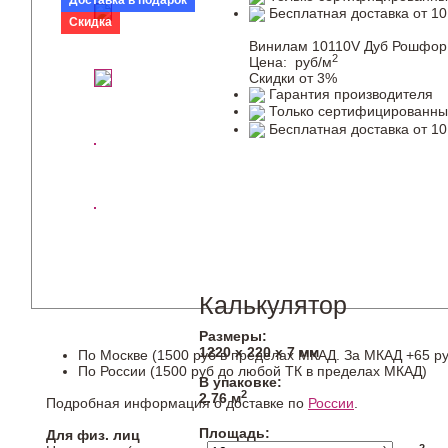
Доставка в подарок
Бесплатная доставка от 10
Скидка
Винилам 10110V Дуб Рошфор
2
Цена:
руб/м
Скидки от 3%
Гарантия производителя
Только сертифицированны
Бесплатная доставка от 10
Калькулятор
Размеры:
1220 х 220 х 7 мм
По Москве (1500 руб в пределах МКАД. За МКАД +65 ру
По России (1500 руб до любой ТК в пределах МКАД)
В упаковке:
2
2.76 м
Подробная информация о доставке по
России
.
Площадь:
Для физ. лиц