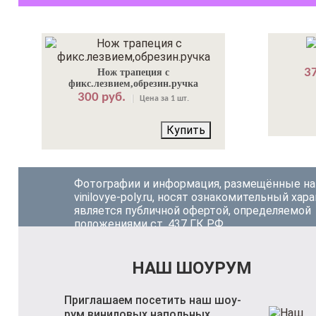
37
Нож трапеция с
фикс.лезвием,обрезин.ручка
300 руб.
Цена за 1 шт.
Купить
Фотографии и информация, размещённые на
vinilovye-poly.ru, носят ознакомительный хара
является публичной офертой, определяемой
положениями ст. 437 ГК РФ.
НАШ ШОУРУМ
Приглашаем посетить наш шоу-
рум виниловых напольных