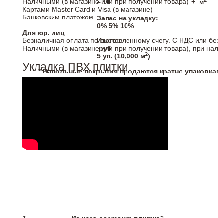
2
Наличными (в магазине или при получении товара)
–
+
м
Картами Master Card и Visa (в магазине)
Банковским платежом
Запас на укладку:
0%
5%
10%
Для юр. лиц
Безналичная оплата по выставленному счету. С НДС или бе
Итого:
Наличными (в магазине или при получении товара), при на
руб
2
5
уп. (
10,000
м
)
Укладка ПВХ плитки
* Напольные покрытия продаются кратно упаковка