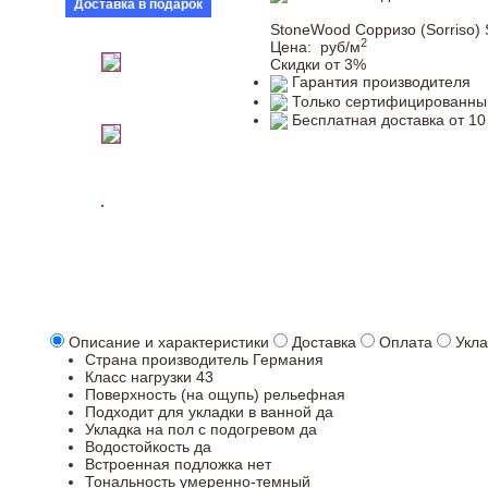
Доставка в подарок
StoneWood Сорризо (Sorriso)
2
Цена:
руб/м
Скидки от 3%
Гарантия производителя
Только сертифицированны
Бесплатная доставка от 10
Описание и характеристики
Доставка
Оплата
Укла
Страна производитель
Германия
Класс нагрузки
43
Поверхность (на ощупь)
рельефная
Подходит для укладки в ванной
да
Укладка на пол c подогревом
да
Водостойкость
да
Встроенная подложка
нет
Тональность
умеренно-темный