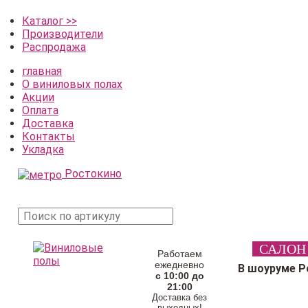
Каталог >>
Производители
Распродажа
главная
О виниловых полах
Акции
Оплата
Доставка
Контакты
Укладка
Ростокино
поиск
САЛОН
товара
Работаем
ежедневно
В шоуруме Р
с 10:00 до
21:00
Доставка без
выходных!