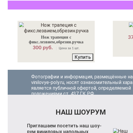
37
Нож трапеция с
фикс.лезвием,обрезин.ручка
300 руб.
Цена за 1 шт.
Купить
Фотографии и информация, размещённые на
vinilovye-poly.ru, носят ознакомительный хара
является публичной офертой, определяемой
положениями ст. 437 ГК РФ.
НАШ ШОУРУМ
Приглашаем посетить наш шоу-
рум виниловых напольных