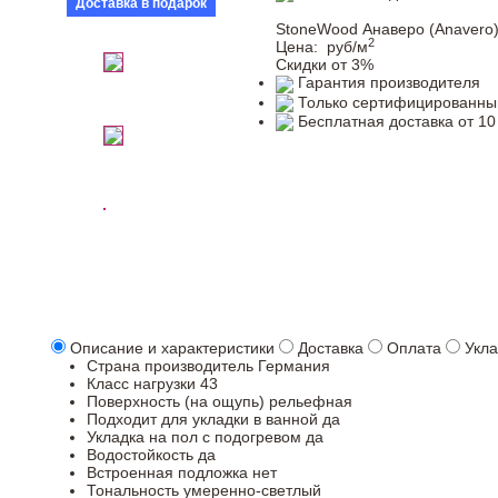
Доставка в подарок
StoneWood Анаверо (Anavero
2
Цена:
руб/м
Скидки от 3%
Гарантия производителя
Только сертифицированны
Бесплатная доставка от 10
Описание и характеристики
Доставка
Оплата
Укла
Страна производитель
Германия
Класс нагрузки
43
Поверхность (на ощупь)
рельефная
Подходит для укладки в ванной
да
Укладка на пол c подогревом
да
Водостойкость
да
Встроенная подложка
нет
Тональность
умеренно-светлый