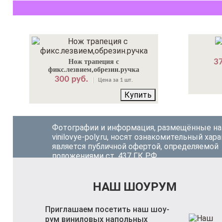
37
Нож трапеция с
фикс.лезвием,обрезин.ручка
300 руб.
Цена за 1 шт.
Купить
Фотографии и информация, размещённые на
vinilovye-poly.ru, носят ознакомительный хара
является публичной офертой, определяемой
положениями ст. 437 ГК РФ.
НАШ ШОУРУМ
Приглашаем посетить наш шоу-
рум виниловых напольных