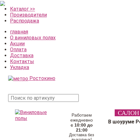
Каталог >>
Производители
Распродажа
главная
О виниловых полах
Акции
Оплата
Доставка
Контакты
Укладка
Ростокино
поиск
САЛОН
товара
Работаем
ежедневно
В шоуруме Р
с 10:00 до
21:00
Доставка без
выходных!