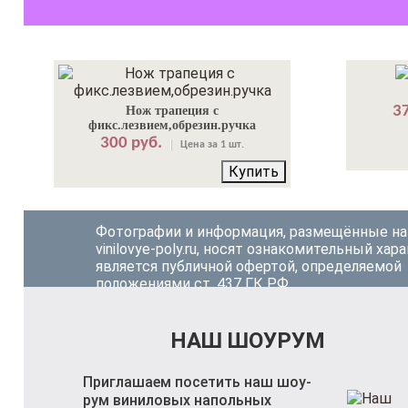
37
Нож трапеция с
фикс.лезвием,обрезин.ручка
300 руб.
Цена за 1 шт.
Купить
Фотографии и информация, размещённые на
vinilovye-poly.ru, носят ознакомительный хара
является публичной офертой, определяемой
положениями ст. 437 ГК РФ.
НАШ ШОУРУМ
Приглашаем посетить наш шоу-
рум виниловых напольных