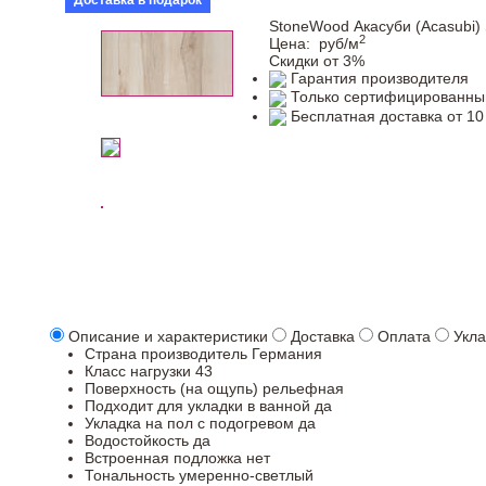
Доставка в подарок
StoneWood Акасуби (Acasubi)
2
Цена:
руб/м
Скидки от 3%
Гарантия производителя
Только сертифицированны
Бесплатная доставка от 10
Описание и характеристики
Доставка
Оплата
Укла
Страна производитель
Германия
Класс нагрузки
43
Поверхность (на ощупь)
рельефная
Подходит для укладки в ванной
да
Укладка на пол c подогревом
да
Водостойкость
да
Встроенная подложка
нет
Тональность
умеренно-светлый