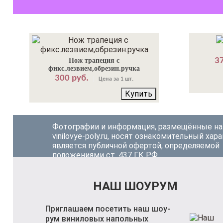
37
Нож трапеция с
фикс.лезвием,обрезин.ручка
300 руб.
Цена за 1 шт.
Купить
Фотографии и информация, размещённые на
vinilovye-poly.ru, носят ознакомительный хара
является публичной офертой, определяемой
положениями ст. 437 ГК РФ.
НАШ ШОУРУМ
Приглашаем посетить наш шоу-
рум виниловых напольных