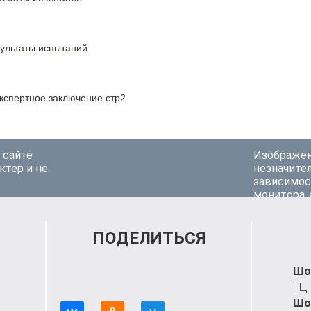
 сайте
Изображен
актер и не
незначител
зависимос
монитора,
ПОДЕЛИТЬСЯ
Шо
ТЦ
Шо