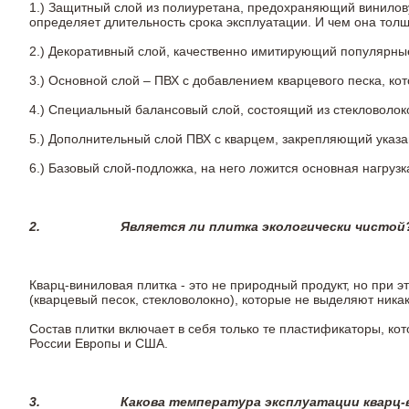
1.) Защитный слой из полиуретана, предохраняющий винилов
определяет длительность срока эксплуатации. И чем она тол
2.)
Декоративный слой, качественно имитирующий популярные в
3.)
Основной слой – ПВХ с добавлением кварцевого песка, ко
4.)
Специальный балансовый слой, состоящий из стекловолоко
5.)
Дополнительный слой ПВХ с кварцем, закрепляющий указ
6.)
Базовый слой-подложка, на него ложится основная нагрузк
2.
Является ли плитка экологически чистой
Кварц-виниловая плитка - это не природный продукт, но при
(кварцевый песок, стекловолокно), которые не выделяют ника
Состав плитки включает в себя только те пластификаторы, к
России Европы и США.
3.
Какова температура эксплуатации кварц-