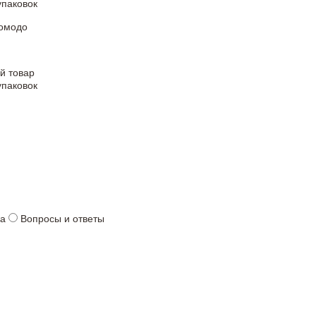
упаковок
Комодо
й товар
упаковок
ка
Вопросы и ответы