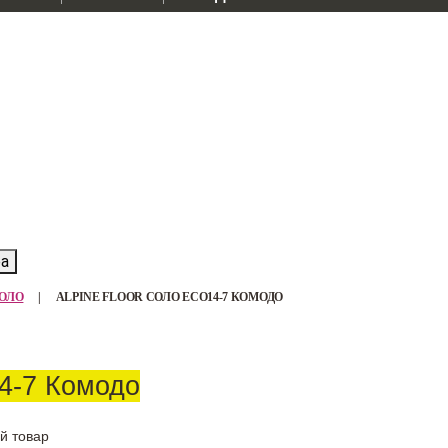
ра
 СОЛО
|
ALPINE FLOOR СОЛО ECO14-7 КОМОДО
4-7 Комодо
й товар