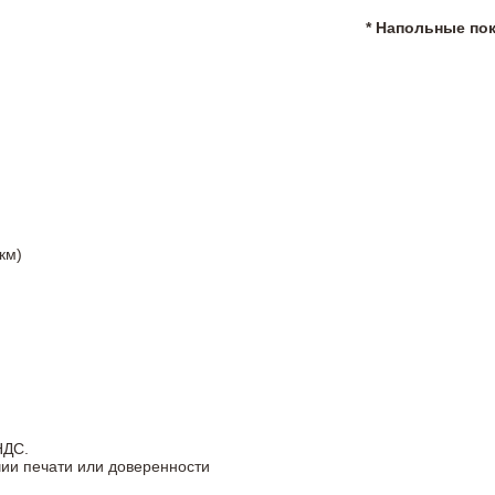
* Напольные по
км)
НДС.
чии печати или доверенности