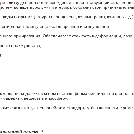
ую плитку для пола от повреждений и препятствующий скольжению
ще, тем дольше прослужит материал, сохранит свой привлекательны
иды покрытий (натуральное дерево, керамогранит, камень и т.д.)
торый делает плитку еще более прочной и огнеупорной;
нного армирования. Обеспечивает стойкость к деформации, разрыв
анные преимущества;
а.
?
 этом она не содержит в своем составе формальдегидных и феноль
ких вредных веществ в атмосферу.
оторые соответствуют европейским стандартам безопасности. Кро
виниловой плитки ?