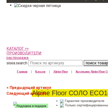
КАТАЛОГ >>
ПРОИЗВОДИТЕЛИ
распродажа
sisea.search
поиск това
Главная
|
Каталог
|
Alpine Floor
|
Коллекция Alpine Floor
< Предыдущий артикул
Alpine Floor СОЛО ECO1
Следующий артикул >
Гарантия производителя
Только сертифицированны
Подложка в подарок