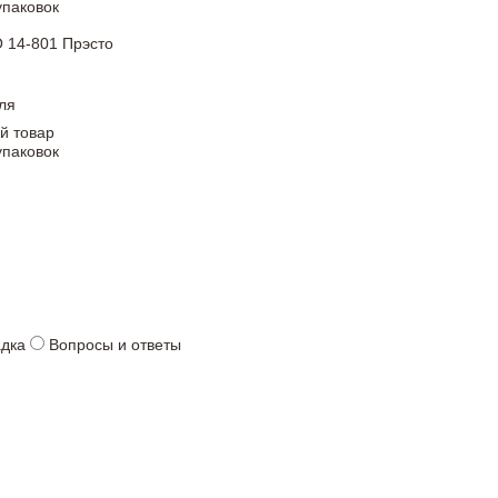
упаковок
 14-801 Прэсто
ля
й товар
упаковок
адка
Вопросы и ответы