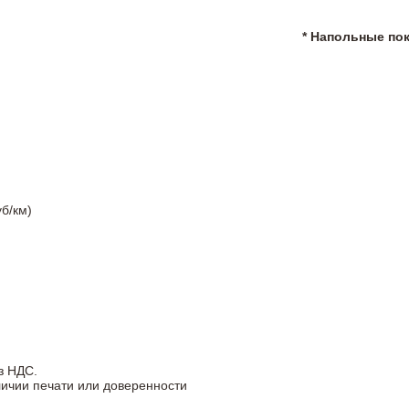
* Напольные по
б/км)
з НДС.
личии печати или доверенности