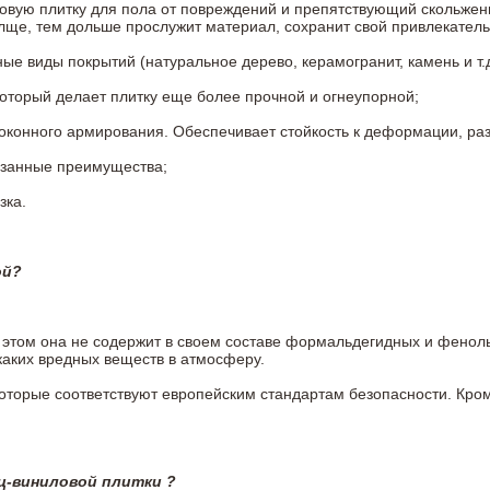
овую плитку для пола от повреждений и препятствующий скольжен
олще, тем дольше прослужит материал, сохранит свой привлекатель
 виды покрытий (натуральное дерево, керамогранит, камень и т.д
который делает плитку еще более прочной и огнеупорной;
конного армирования. Обеспечивает стойкость к деформации, разр
азанные преимущества;
зка.
ой?
ри этом она не содержит в своем составе формальдегидных и фено
каких вредных веществ в атмосферу.
 которые соответствуют европейским стандартам безопасности. К
ц-виниловой плитки ?