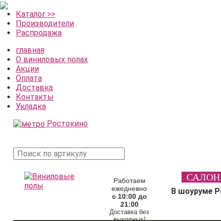
Каталог >>
Производители
Распродажа
главная
О виниловых полах
Акции
Оплата
Доставка
Контакты
Укладка
Ростокино
поиск
САЛОН
товара
Работаем
ежедневно
В шоуруме 
с 10:00 до
21:00
Доставка без
выходных!