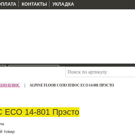
ОПЛАТА
КОНТАКТЫ
УКЛАДКА
И
РАСПРОДАЖА
r СОЛО ПЛЮС
|
ALPINE FLOOR СОЛО ПЛЮС ЕСО 14-801 ПРЭСТО
С ЕСО 14-801 Прэсто
ля
й товар