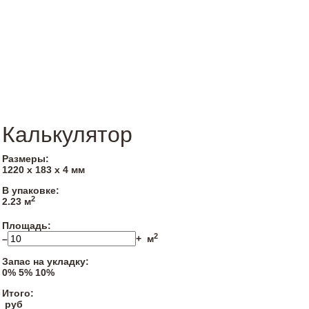
Калькулятор
Размеры:
1220 х 183 х 4 мм
В упаковке:
2
2.23 м
Площадь:
2
–
+
м
Запас на укладку:
0%
5%
10%
Итого:
руб