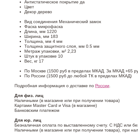
Антистатическое покрытие
да
Цвет
Декор
дерево
Вид соединения
Механический замок
Фаска
микрофаска
Длина, мм
1220
Ширина, мм
183
Толщина, мм
4 мм
Толщина защитного слоя, мм
0.5 мм
Метраж упаковки, м²
2,23
Штук в упаковке
10
Вес, кг
17
По Москве (1500 руб в пределах МКАД. За МКАД +65 ру
По России (1500 руб до любой ТК в пределах МКАД)
Подробная информация о доставке по
России
.
Для физ. лиц
Наличными (в магазине или при получении товара)
Картами Master Card и Visa (в магазине)
Банковским платежом
Для юр. лиц
Безналичная оплата по выставленному счету. С НДС или бе
Наличными (в магазине или при получении товара), при на