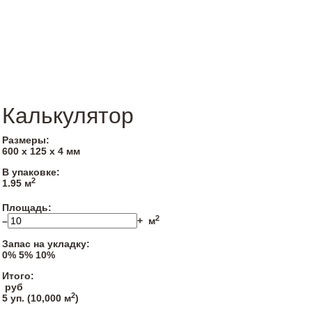
Калькулятор
Размеры:
600 х 125 х 4 мм
В упаковке:
2
1.95 м
Площадь:
2
–
+
м
Запас на укладку:
0%
5%
10%
Итого:
руб
2
5
уп. (
10,000
м
)