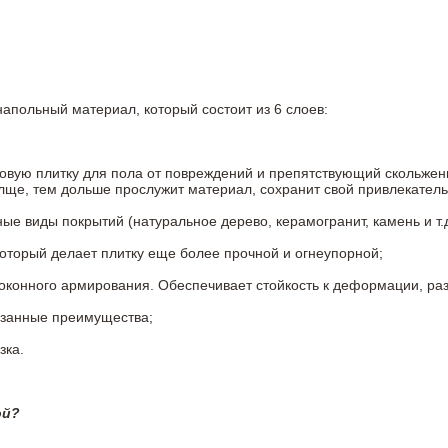
напольный материал, который состоит из 6 слоев:
овую плитку для пола от повреждений и препятствующий скольжен
олще, тем дольше прослужит материал, сохранит свой привлекатель
 виды покрытий (натуральное дерево, керамогранит, камень и т.д
который делает плитку еще более прочной и огнеупорной;
конного армирования. Обеспечивает стойкость к деформации, разр
азанные преимущества;
зка.
ой?