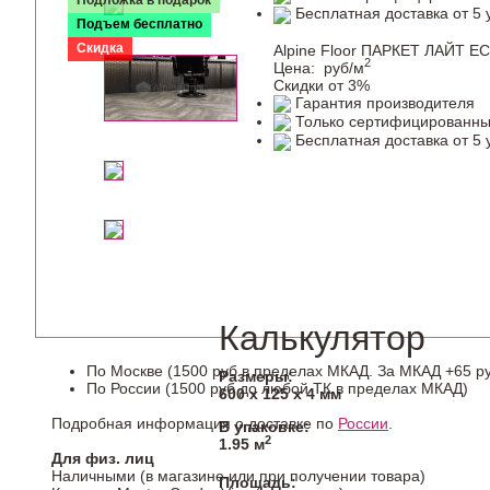
Бесплатная доставка от 5 
Подъем бесплатно
Скидка
Alpine Floor ПАРКЕТ ЛАЙТ EC
2
Цена:
руб/м
Скидки от 3%
Гарантия производителя
Только сертифицированны
Бесплатная доставка от 5 
Калькулятор
По Москве (1500 руб в пределах МКАД. За МКАД +65 ру
Размеры:
По России (1500 руб до любой ТК в пределах МКАД)
600 х 125 х 4 мм
Подробная информация о доставке по
России
.
В упаковке:
2
1.95 м
Для физ. лиц
Наличными (в магазине или при получении товара)
Площадь: