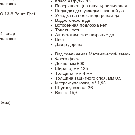
Класс нагрузки
43
упаковок
Поверхность (на ощупь)
рельефная
Подходит для укладки в ванной
да
O 13-8 Венге Грей
Укладка на пол c подогревом
да
Водостойкость
да
Встроенная подложка
нет
Тональность
й товар
Антистатическое покрытие
да
упаковок
Цвет
Декор
дерево
Вид соединения
Механический замок
Фаска
фаска
Длина, мм
600
Ширина, мм
125
Толщина, мм
4 мм
Толщина защитного слоя, мм
0.5
Метраж упаковки, м²
1,95
Штук в упаковке
26
Вес, кг
15,6
б/км)