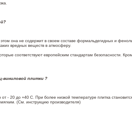
зка.
ой?
ри этом она не содержит в своем составе формальдегидных и фено
каких вредных веществ в атмосферу.
 которые соответствуют европейским стандартам безопасности. К
ц-виниловой плитки ?
т - 20 до +40 С. При более низкой температуре плитка становитс
мягким. (См. инструкцию производителя)