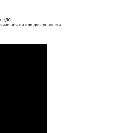
з НДС.
личии печати или доверенности
м.