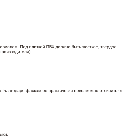
териалом. Под плиткой ПВХ должно быть жесткое, твердое
 производителя)
а. Благодаря фаскам ее практически невозможно отличить от
ыки.