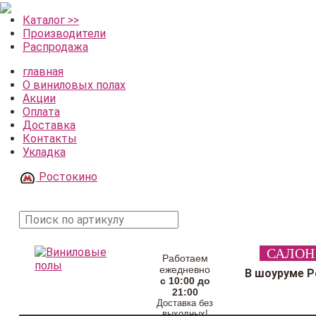
Каталог >>
Производители
Распродажа
главная
О виниловых полах
Акции
Оплата
Доставка
Контакты
Укладка
Ростокино
поиск
САЛОН
товара
Работаем
ежедневно
В шоуруме 
с 10:00 до
21:00
Доставка без
выходных!