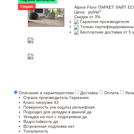
Подъем бесплатно
Скидка
Alpine Floor ПАРКЕТ ЛАЙТ E
2
Цена:
руб/м
Скидки от 3%
Гарантия производителя
Только сертифицированны
Бесплатная доставка от 5 
Описание и характеристики
Доставка
Оплата
Укла
Страна производитель
Германия
Класс нагрузки
43
Поверхность (на ощупь)
рельефная
Подходит для укладки в ванной
да
Укладка на пол c подогревом
да
Водостойкость
да
Встроенная подложка
нет
Тональность