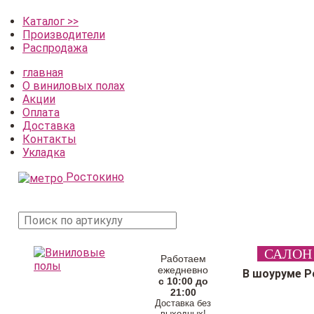
Каталог >>
Производители
Распродажа
главная
О виниловых полах
Акции
Оплата
Доставка
Контакты
Укладка
Ростокино
поиск
САЛОН
товара
Работаем
ежедневно
В шоуруме Р
с 10:00 до
21:00
Доставка без
выходных!