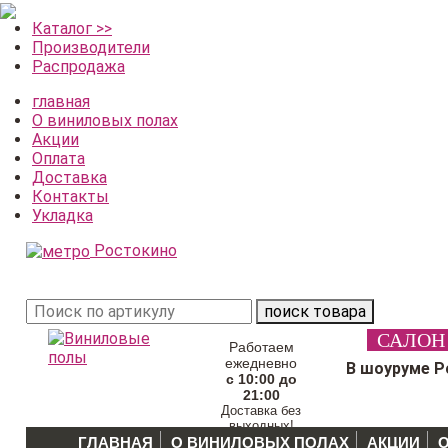
Каталог >>
Производители
Распродажа
главная
О виниловых полах
Акции
Оплата
Доставка
Контакты
Укладка
Ростокино
поиск товара
САЛОН
Работаем
ежедневно
В шоуруме Р
с 10:00 до
21:00
Доставка без
выходных!
ГЛАВНАЯ
О ВИНИЛОВЫХ ПОЛАХ
АКЦИИ