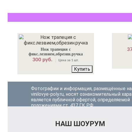
37
Нож трапеция с
фикс.лезвием,обрезин.ручка
300 руб.
Цена за 1 шт.
Купить
Фотографии и информация, размещённые на
vinilovye-poly.ru, носят ознакомительный хара
является публичной офертой, определяемой
положениями ст. 437 ГК РФ.
НАШ ШОУРУМ