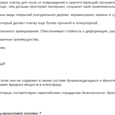
овую плитку для пола от повреждений и препятствующий скольжен
олще, тем дольше прослужит материал, сохранит свой привлекатель
 виды покрытий (натуральное дерево, керамогранит, камень и т.д
который делает плитку еще более прочной и огнеупорной;
конного армирования. Обеспечивает стойкость к деформации, разр
азанные преимущества;
зка.
ой?
ри этом она не содержит в своем составе формальдегидных и фено
каких вредных веществ в атмосферу.
 которые соответствуют европейским стандартам безопасности. К
ц-виниловой плитки ?