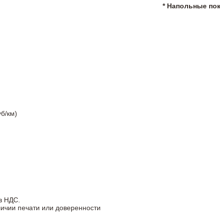
* Напольные по
б/км)
з НДС.
личии печати или доверенности