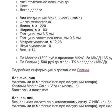
Антистатическое покрытие
да
Цвет
Декор
дерево
Вид соединения
Механический замок
Фаска
микрофаска
Длина, мм
1220
Ширина, мм
183
Толщина, мм
3,5 мм
Толщина защитного слоя, мм
0.3 мм
Метраж упаковки, м²
2,23
Штук в упаковке
10
Вес, кг
14
По Москве (1500 руб в пределах МКАД. За МКАД +65 ру
По России (1500 руб до любой ТК в пределах МКАД)
Подробная информация о доставке по
России
.
Для физ. лиц
Наличными (в магазине или при получении товара)
Картами Master Card и Visa (в магазине)
Банковским платежом
Для юр. лиц
Безналичная оплата по выставленному счету. С НДС или бе
Наличными (в магазине или при получении товара), при на