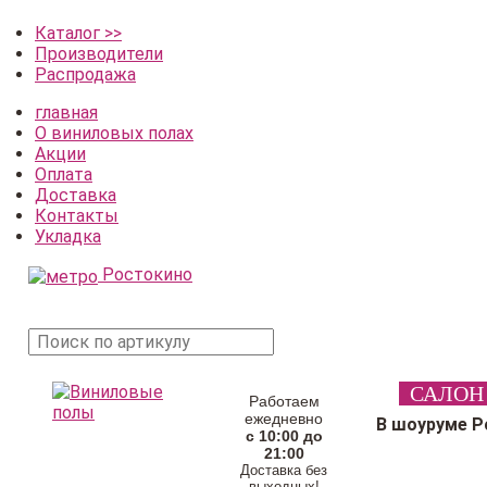
Каталог >>
Производители
Распродажа
главная
О виниловых полах
Акции
Оплата
Доставка
Контакты
Укладка
Ростокино
поиск
САЛОН
товара
Работаем
ежедневно
В шоуруме Р
с 10:00 до
21:00
Доставка без
выходных!