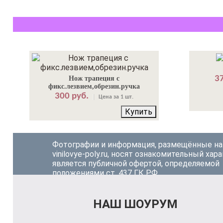
37
Нож трапеция с
фикс.лезвием,обрезин.ручка
300 руб.
Цена за 1 шт.
Купить
Фотографии и информация, размещённые на
vinilovye-poly.ru, носят ознакомительный хара
является публичной офертой, определяемой
положениями ст. 437 ГК РФ.
НАШ ШОУРУМ