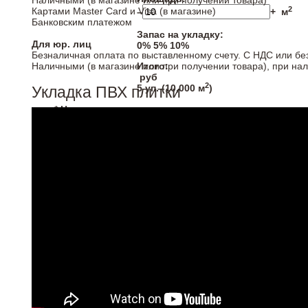
Наличными (в магазине или при получении товара)
2
Картами Master Card и Visa (в магазине)
–
+
м
Банковским платежом
Запас на укладку:
Для юр. лиц
0%
5%
10%
Безналичная оплата по выставленному счету. С НДС или бе
Наличными (в магазине или при получении товара), при на
Итого:
руб
2
5
уп. (
10,000
м
)
Укладка ПВХ плитки
* Напольные покрытия продаются кратно упаковка