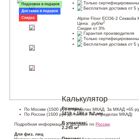
Только сертифицированны
Подложка в подарок
Бесплатная доставка от 5 
Доставка в подарок
Скидка
Alpine Floor ЕСО6-2 Секвойа
2
Цена:
руб/м
Скидки от 3%
Гарантия производителя
Только сертифицированны
Бесплатная доставка от 5 
Калькулятор
Размеры:
По Москве (1500 руб в пределах МКАД. За МКАД +65 ру
1219 х 184 х 3,2 мм
По России (1500 руб до любой ТК в пределах МКАД)
В упаковке:
Подробная информация о доставке по
России
.
2
2.245 м
Для физ. лиц
Площадь: