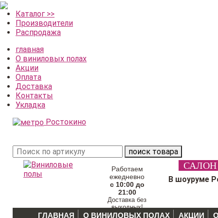
Каталог >>
Производители
Распродажа
главная
О виниловых полах
Акции
Оплата
Доставка
Контакты
Укладка
Ростокино
поиск товара
САЛОН
Работаем
ежедневно
В шоуруме Р
с 10:00 до
21:00
Доставка без
выходных!
ГЛАВНАЯ
О ВИНИЛОВЫХ ПОЛАХ
АКЦИИ