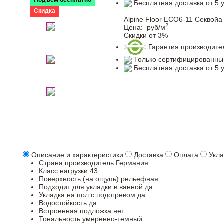
Подъем бесплатно
Бесплатная доставка от 5 
Скидка
Alpine Floor ЕСО6-11 Секвойа
2
Цена:
руб/м
Скидки от 3%
Гарантия производите
Только сертифицированны
Бесплатная доставка от 5 
Описание и характеристики
Доставка
Оплата
Укла
Страна производитель
Германия
Класс нагрузки
43
Поверхность (на ощупь)
рельефная
Подходит для укладки в ванной
да
Укладка на пол c подогревом
да
Водостойкость
да
Встроенная подложка
нет
Тональность
умеренно-темный