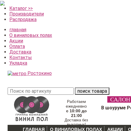
Каталог >>
Производители
Распродажа
главная
О виниловых полах
Акции
Оплата
Доставка
Контакты
Укладка
Ростокино
поиск товара
САЛОН
Работаем
ежедневно
В шоуруме Р
с 10:00 до
21:00
Доставка без
выходных!
ГЛАВНАЯ
О ВИНИЛОВЫХ ПОЛАХ
АКЦИИ