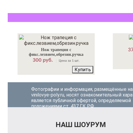
37
Нож трапеция с
фикс.лезвием,обрезин.ручка
300 руб.
Цена за 1 шт.
Купить
Фотографии и информация, размещённые на
vinilovye-poly.ru, носят ознакомительный хара
является публичной офертой, определяемой
положениями ст. 437 ГК РФ.
НАШ ШОУРУМ