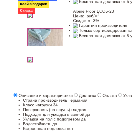
Бесплатная доставка от 5 
Клей в подарок
Скидка
Alpine Floor ЕСО5-23
2
Цена:
руб/м
Скидки от 3%
Гарантия производителя
Только сертифицированны
Бесплатная доставка от 5 
Описание и характеристики
Доставка
Оплата
Укла
Страна производитель
Германия
Класс нагрузки
34
Поверхность (на ощупь)
гладкая
Подходит для укладки в ванной
да
Укладка на пол c подогревом
да
Водостойкость
да
Встроенная подложка
нет