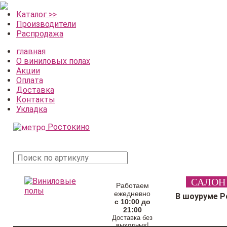
Каталог >>
Производители
Распродажа
главная
О виниловых полах
Акции
Оплата
Доставка
Контакты
Укладка
Ростокино
поиск
САЛОН
товара
Работаем
ежедневно
В шоуруме Р
с 10:00 до
21:00
Доставка без
выходных!