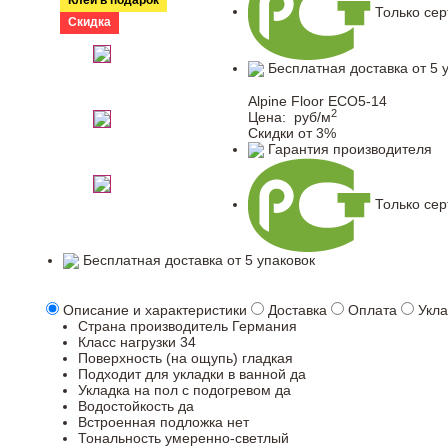
Клей в подарок
Только се
Скидка
Бесплатная доставка от 5 
Alpine Floor ЕСО5-14
2
Цена:
руб/м
Скидки от 3%
Гарантия производителя
Только се
Бесплатная доставка от 5 упаковок
Описание и характеристики
Доставка
Оплата
Укла
Страна производитель
Германия
Класс нагрузки
34
Поверхность (на ощупь)
гладкая
Подходит для укладки в ванной
да
Укладка на пол c подогревом
да
Водостойкость
да
Встроенная подложка
нет
Тональность
умеренно-светлый