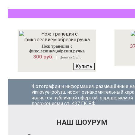
37
Нож трапеция с
фикс.лезвием,обрезин.ручка
300 руб.
Цена за 1 шт.
Купить
Фотографии и информация, размещённые на
vinilovye-poly.ru, носят ознакомительный хара
является публичной офертой, определяемой
положениями ст. 437 ГК РФ.
НАШ ШОУРУМ