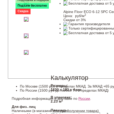
Подложка в подарок
Бесплатная доставка от 5 
Подъем бесплатно
Скидка
Alpine Floor ЕСО 6-12 SPC С
2
Цена:
руб/м
Скидки от 3%
Гарантия производителя
Только сертифицированны
Бесплатная доставка от 5 
Калькулятор
Размеры:
По Москве (1500 руб в пределах МКАД. За МКАД +65 ру
1220 х 183 х 4 мм
По России (1500 руб до любой ТК в пределах МКАД)
В упаковке:
Подробная информация о доставке по
России
.
2
2.23 м
Для физ. лиц
Площадь:
Наличными (в магазине или при получении товара)