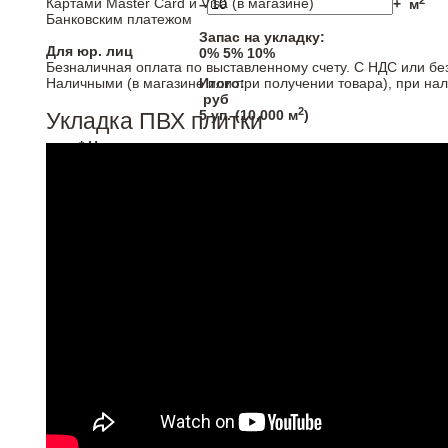
2
Картами Master Card и Visa (в магазине)
–
+
м
Банковским платежом
Запас на укладку:
Для юр. лиц
0%
5%
10%
Безналичная оплата по выставленному счету. С НДС или бе
Наличными (в магазине или при получении товара), при на
Итого:
руб
2
5
уп. (
10,000
м
)
Укладка ПВХ плитки
* Напольные покрытия продаются кратно упаковка