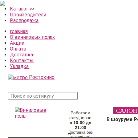
Каталог >>
Производители
Распродажа
главная
О виниловых полах
Акции
Оплата
Доставка
Контакты
Укладка
Ростокино
поиск
САЛОН
товара
Работаем
ежедневно
В шоуруме Р
с 10:00 до
21:00
Доставка без
выходных!