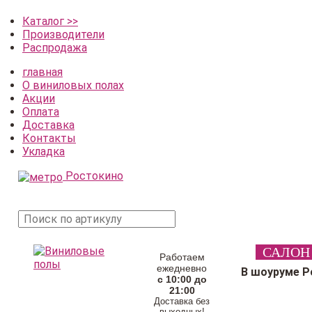
Каталог >>
Производители
Распродажа
главная
О виниловых полах
Акции
Оплата
Доставка
Контакты
Укладка
Ростокино
поиск
САЛОН
товара
Работаем
ежедневно
В шоуруме Р
с 10:00 до
21:00
Доставка без
выходных!