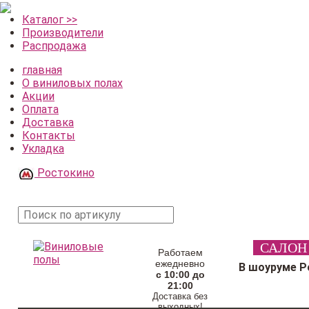
Каталог >>
Производители
Распродажа
главная
О виниловых полах
Акции
Оплата
Доставка
Контакты
Укладка
Ростокино
поиск
САЛОН
товара
Работаем
ежедневно
В шоуруме Р
с 10:00 до
21:00
Доставка без
выходных!