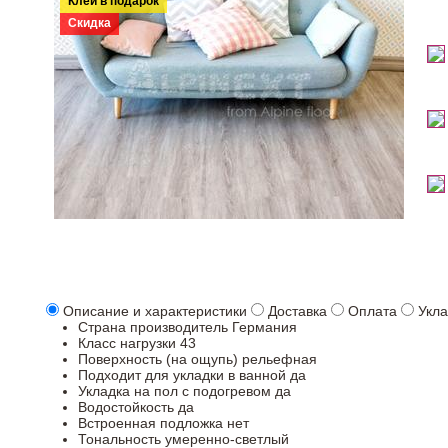
Клей в подарок
Скидка
Описание и характеристики
Доставка
Оплата
Укла
Страна производитель
Германия
Класс нагрузки
43
Поверхность (на ощупь)
рельефная
Подходит для укладки в ванной
да
Укладка на пол c подогревом
да
Водостойкость
да
Встроенная подложка
нет
Тональность
умеренно-светлый