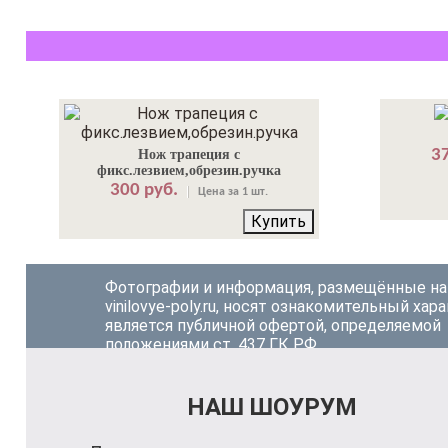
37
Нож трапеция с
фикс.лезвием,обрезин.ручка
300 руб.
Цена за 1 шт.
Купить
Фотографии и информация, размещённые на
vinilovye-poly.ru, носят ознакомительный хара
является публичной офертой, определяемой
положениями ст. 437 ГК РФ.
НАШ ШОУРУМ