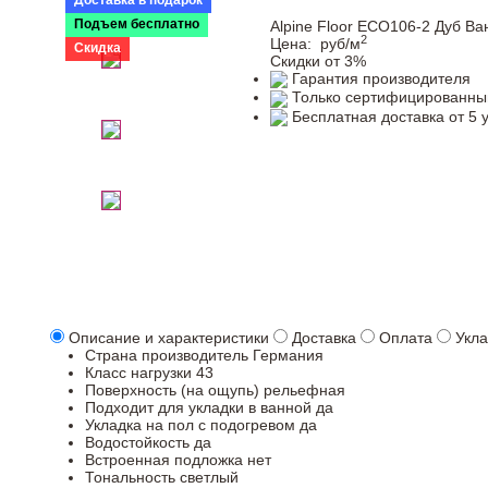
Доставка в подарок
Подъем бесплатно
Alpine Floor ECO106-2 Дуб Ва
2
Цена:
руб/м
Скидка
Скидки от 3%
Гарантия производителя
Только сертифицированны
Бесплатная доставка от 5 
Описание и характеристики
Доставка
Оплата
Укла
Страна производитель
Германия
Класс нагрузки
43
Поверхность (на ощупь)
рельефная
Подходит для укладки в ванной
да
Укладка на пол c подогревом
да
Водостойкость
да
Встроенная подложка
нет
Тональность
светлый