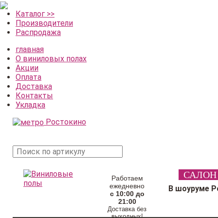
Каталог >>
Производители
Распродажа
главная
О виниловых полах
Акции
Оплата
Доставка
Контакты
Укладка
Ростокино
поиск
САЛОН
товара
Работаем
ежедневно
В шоуруме Р
с 10:00 до
21:00
Доставка без
выходных!