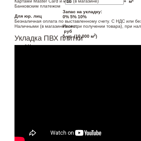
2
Картами Master Card и Visa (в магазине)
–
+
м
Банковским платежом
Запас на укладку:
Для юр. лиц
0%
5%
10%
Безналичная оплата по выставленному счету. С НДС или бе
Наличными (в магазине или при получении товара), при на
Итого:
руб
2
5
уп. (
10,000
м
)
Укладка ПВХ плитки
* Напольные покрытия продаются кратно упаковка