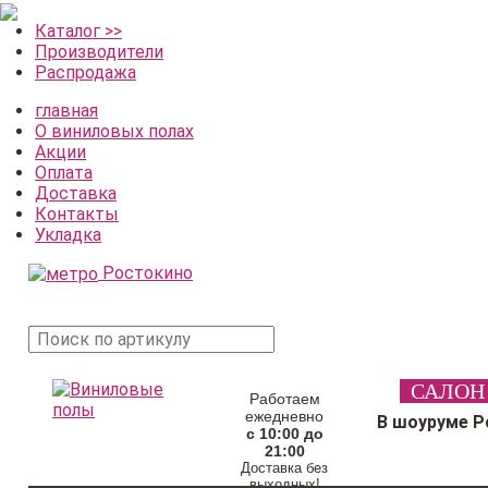
Каталог >>
Производители
Распродажа
главная
О виниловых полах
Акции
Оплата
Доставка
Контакты
Укладка
Ростокино
поиск
САЛОН
товара
Работаем
ежедневно
В шоуруме Р
с 10:00 до
21:00
Доставка без
выходных!