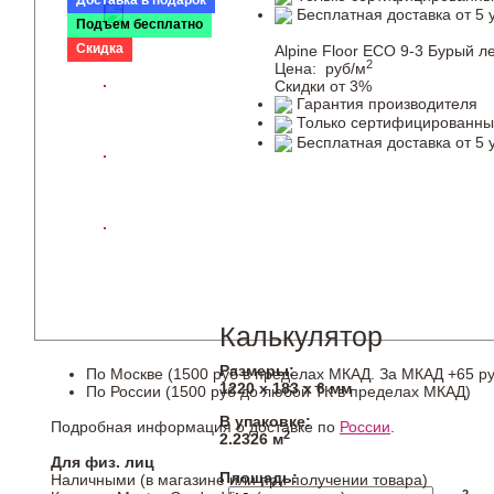
Доставка в подарок
Бесплатная доставка от 5 
Подъем бесплатно
Скидка
Alpine Floor ECO 9-3 Бурый л
2
Цена:
руб/м
Скидки от 3%
Гарантия производителя
Только сертифицированны
Бесплатная доставка от 5 
Калькулятор
Размеры:
По Москве (1500 руб в пределах МКАД. За МКАД +65 ру
1220 х 183 х 6 мм
По России (1500 руб до любой ТК в пределах МКАД)
В упаковке:
Подробная информация о доставке по
России
.
2
2.2326 м
Для физ. лиц
Площадь:
Наличными (в магазине или при получении товара)