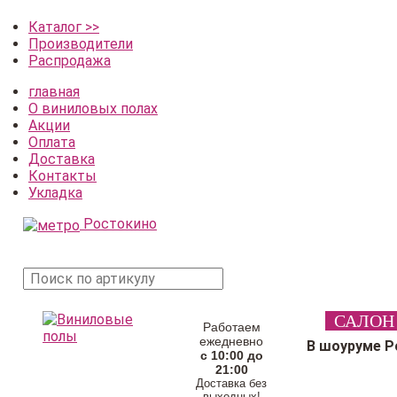
Каталог >>
Производители
Распродажа
главная
О виниловых полах
Акции
Оплата
Доставка
Контакты
Укладка
Ростокино
поиск
САЛОН
товара
Работаем
ежедневно
В шоуруме Р
с 10:00 до
21:00
Доставка без
выходных!