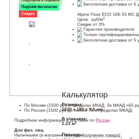
Подложка в подарок
Бесплатная доставка от 5 
Подъем бесплатно
Скидка
Alpine Floor ECO 106-33 MC 
2
Цена:
руб/м
Скидки от 3%
Гарантия производителя
Только сертифицированны
Бесплатная доставка от 5 
Калькулятор
Размеры:
По Москве (1500 руб в пределах МКАД. За МКАД +65 ру
1220 х 183 х 3,5 мм
По России (1500 руб до любой ТК в пределах МКАД)
В упаковке:
Подробная информация о доставке по
России
.
2
2.23 м
Для физ. лиц
Площадь:
Наличными (в магазине или при получении товара)