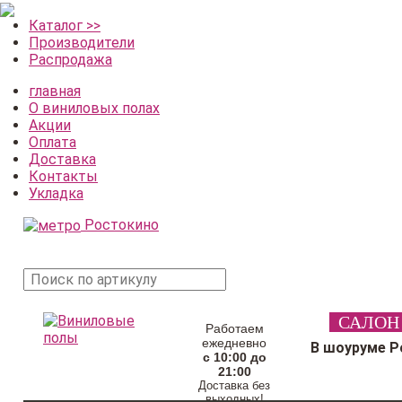
Каталог >>
Производители
Распродажа
главная
О виниловых полах
Акции
Оплата
Доставка
Контакты
Укладка
Ростокино
поиск
САЛОН
товара
Работаем
ежедневно
В шоуруме Р
с 10:00 до
21:00
Доставка без
выходных!