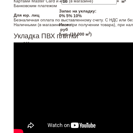
2
Картами Master Card и Visa (в магазине)
–
+
м
Банковским платежом
Запас на укладку:
Для юр. лиц
0%
5%
10%
Безналичная оплата по выставленному счету. С НДС или бе
Наличными (в магазине или при получении товара), при на
Итого:
руб
2
5
уп. (
10,000
м
)
Укладка ПВХ плитки
* Напольные покрытия продаются кратно упаковка