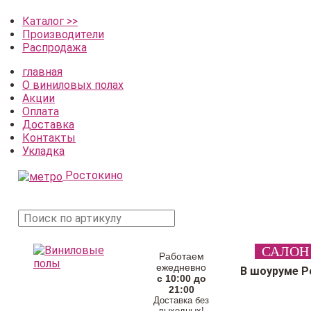
Каталог >>
Производители
Распродажа
главная
О виниловых полах
Акции
Оплата
Доставка
Контакты
Укладка
Ростокино
поиск
САЛОН
товара
Работаем
ежедневно
В шоуруме Р
с 10:00 до
21:00
Доставка без
выходных!