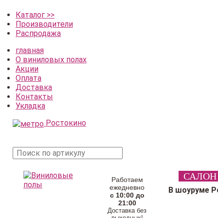
Каталог >>
Производители
Распродажа
главная
О виниловых полах
Акции
Оплата
Доставка
Контакты
Укладка
Ростокино
поиск
САЛОН
товара
Работаем
ежедневно
В шоуруме Р
с 10:00 до
21:00
Доставка без
выходных!