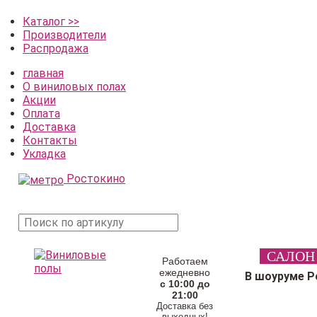
Каталог >>
Производители
Распродажа
главная
О виниловых полах
Акции
Оплата
Доставка
Контакты
Укладка
Ростокино
поиск
САЛОН
товара
Работаем
ежедневно
В шоуруме Р
с 10:00 до
21:00
Доставка без
выходных!