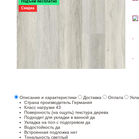
Подъем бесплатно
Скидка
Описание и характеристики
Доставка
Оплата
Укла
Страна производитель
Германия
Класс нагрузки
43
Поверхность (на ощупь)
текстура дерева
Подходит для укладки в ванной
да
Укладка на пол c подогревом
да
Водостойкость
да
Встроенная подложка
нет
Тональность
светлый